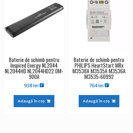
Baterie de schimb pentru
Baterie de schimb pentru
Inspired Energy NL2044
PHILIPS HeartStart MRx
NL2044HD NL2044HD22 DM-
M3538A M3535A M3536A
900A
M3535-60992
938
lei
764
lei
Adaugă în coș
Adaugă în coș