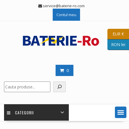
Skip
service@baterie-ro.com
to
Contul meu
content
EUR €
RON lei
0
Caută
CATEGORII