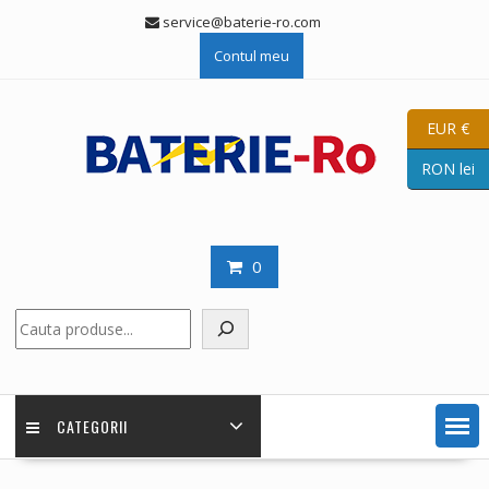
Skip
service@baterie-ro.com
to
Contul meu
content
EUR €
RON lei
0
Caută
CATEGORII