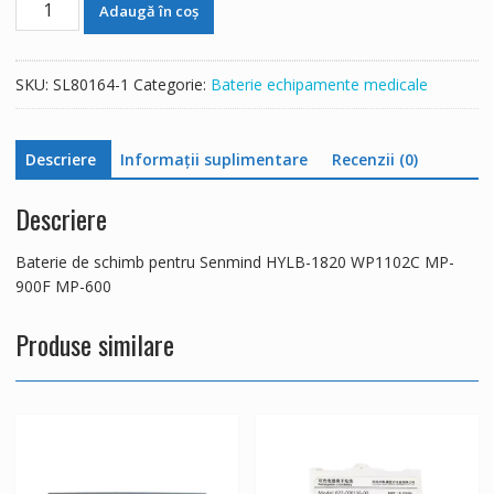
Adaugă în coș
Baterie
de
schimb
SKU:
SL80164-1
Categorie:
Baterie echipamente medicale
pentru
Senmind
HYLB-
Descriere
Informații suplimentare
Recenzii (0)
1820
WP1102C
Descriere
MP-
900F
Baterie de schimb pentru Senmind HYLB-1820 WP1102C MP-
MP-
900F MP-600
600
Produse similare