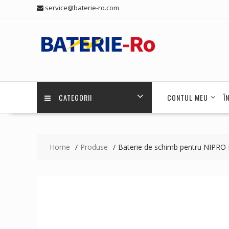
Skip
service@baterie-ro.com
to
content
CATEGORII
CONTUL MEU
Î
Home
Produse
Baterie de schimb pentru NIPR