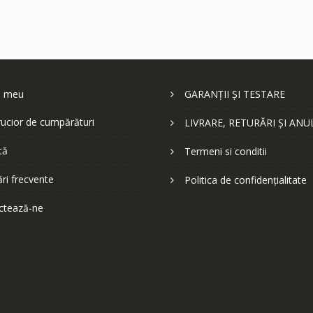
l meu
GARANȚII ȘI TESTARE
ucior de cumpărături
LIVRARE, RETURĂRI ȘI ANU
tă
Termeni si conditii
ări frecvente
Politica de confidențialitate
ctează-ne