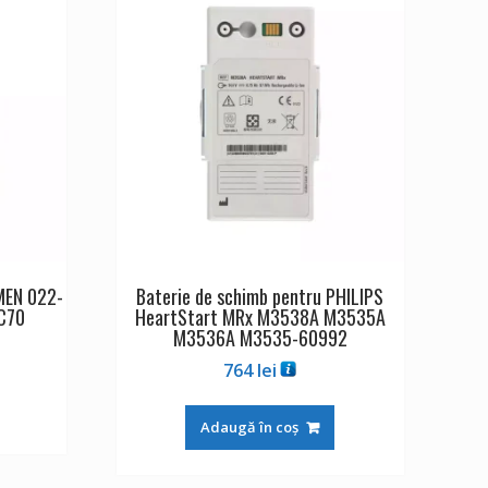
MEN 022-
Baterie de schimb pentru PHILIPS
C70
HeartStart MRx M3538A M3535A
M3536A M3535-60992
764
lei
Adaugă în coș