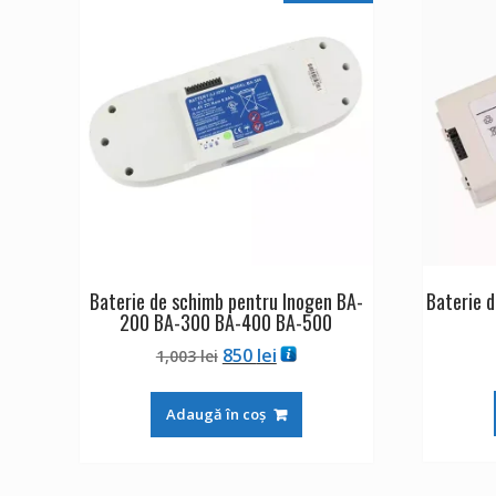
Baterie de schimb pentru Inogen BA-
Baterie 
200 BA-300 BA-400 BA-500
Prețul
Prețul
850
lei
1,003
lei
inițial
curent
a
este:
Adaugă în coș
fost:
850 lei.
1,003 lei.