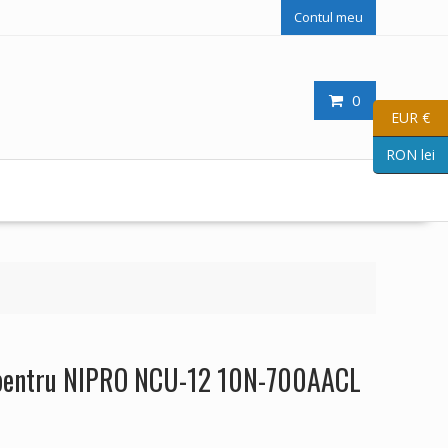
Contul meu
0
EUR €
RON lei
 pentru NIPRO NCU-12 10N-700AACL