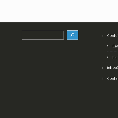
Search
Contu
Căr
pla
întreb
Conta