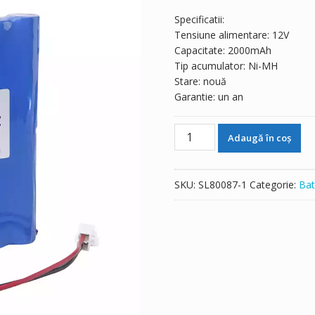
Specificatii:
Tensiune alimentare: 12V
Capacitate: 2000mAh
Tip acumulator: Ni-MH
Stare: nouă
Garantie: un an
Cantitate
Adaugă în coș
Baterie
de
schimb
SKU:
SL80087-1
Categorie:
Bat
pentru
NIPRO
NCU-
12
10N-
700AACL