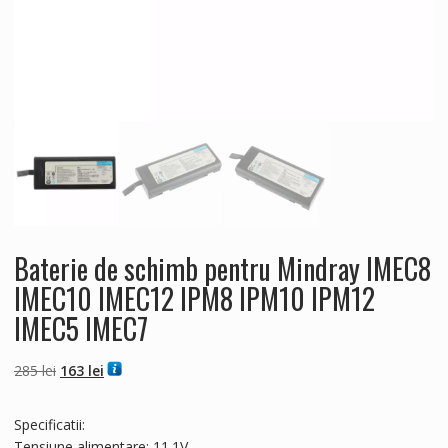
Baterie de schimb pentru Mindray IMEC8
IMEC10 IMEC12 IPM8 IPM10 IPM12
IMEC5 IMEC7
Prețul
Prețul
285
lei
163
lei
inițial
curent
a
este:
Specificatii:
fost:
163 lei.
Tensiune alimentare: 11.1V