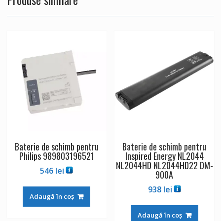
Baterie de schimb pentru
Baterie de schimb pentru
Philips 989803196521
Inspired Energy NL2044
NL2044HD NL2044HD22 DM-
546
lei
900A
938
lei
Adaugă în coș
Adaugă în coș