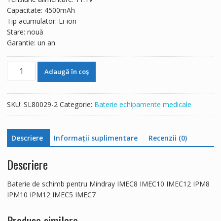
285 lei.
Capacitate: 4500mAh
Tip acumulator: Li-ion
Stare: nouă
Garantie: un an
Cantitate
Adaugă în coș
Baterie
de
schimb
SKU:
SL80029-2
Categorie:
Baterie echipamente medicale
pentru
Mindray
IMEC8
Descriere
Informații suplimentare
Recenzii (0)
IMEC10
IMEC12
Descriere
IPM8
IPM10
Baterie de schimb pentru Mindray IMEC8 IMEC10 IMEC12 IPM8
IPM12
IPM10 IPM12 IMEC5 IMEC7
IMEC5
IMEC7
Produse similare