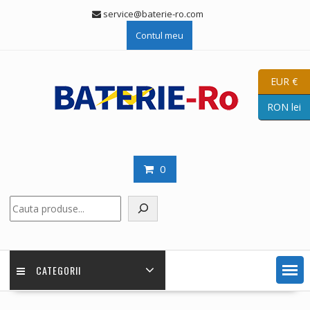
Skip
service@baterie-ro.com
to
Contul meu
content
EUR €
RON lei
0
Caută
CATEGORII