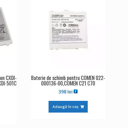
non CXDI-
Baterie de schimb pentru COMEN 022-
XDI-501C
000136-00,COMEN C21 C70
398
lei
Adaugă în coș