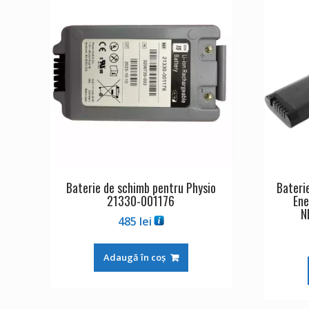
Baterie de schimb pentru Physio
Bateri
21330-001176
En
N
485
lei
Adaugă în coș