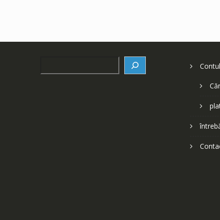
Search
Contu
Căr
pla
întreb
Conta