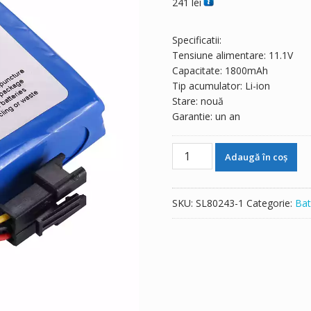
241
lei
Specificatii:
Tensiune alimentare: 11.1V
Capacitate: 1800mAh
Tip acumulator: Li-ion
Stare: nouă
Garantie: un an
Cantitate
Adaugă în coș
Baterie
de
schimb
SKU:
SL80243-1
Categorie:
Bat
pentru
medcaptain
654255
144457
MP-
30
MP-