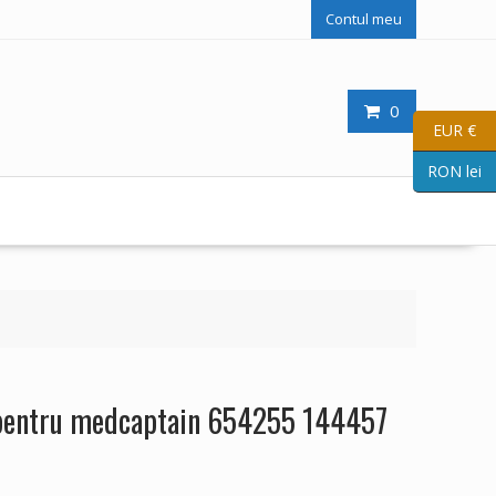
Contul meu
0
EUR €
RON lei
 pentru medcaptain 654255 144457