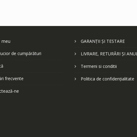
l meu
GARANȚII ȘI TESTARE
ucior de cumpărături
LIVRARE, RETURĂRI ȘI ANU
tă
Termeni si conditii
ări frecvente
Politica de confidențialitate
ctează-ne