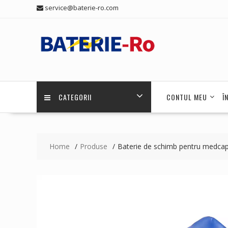
Skip
service@baterie-ro.com
to
content
CATEGORII
CONTUL MEU
Î
Home
Produse
Baterie de schimb pentru medca