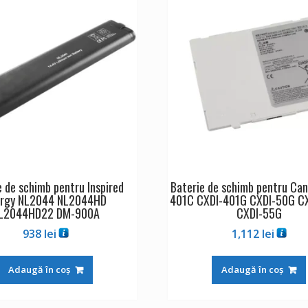
e de schimb pentru Inspired
Baterie de schimb pentru Ca
ergy NL2044 NL2044HD
401C CXDI-401G CXDI-50G C
L2044HD22 DM-900A
CXDI-55G
938
lei
1,112
lei
Adaugă în coș
Adaugă în coș