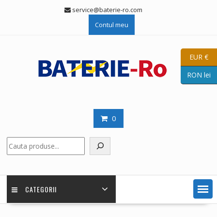
Skip
service@baterie-ro.com
to
Contul meu
content
EUR €
RON lei
0
Caută
CATEGORII