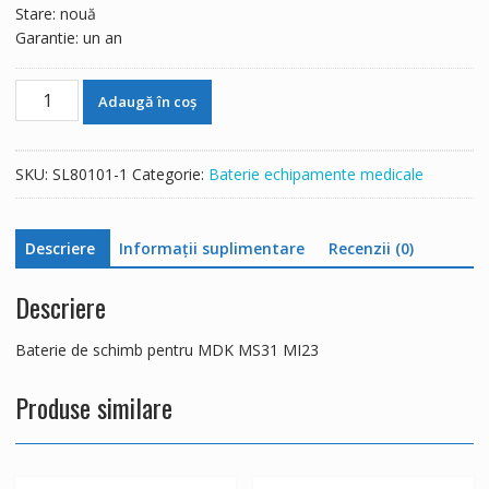
Stare: nouă
Garantie: un an
Cantitate
Adaugă în coș
Baterie
de
schimb
SKU:
SL80101-1
Categorie:
Baterie echipamente medicale
pentru
MDK
MS31
Descriere
Informații suplimentare
Recenzii (0)
MI23
Descriere
Baterie de schimb pentru MDK MS31 MI23
Produse similare