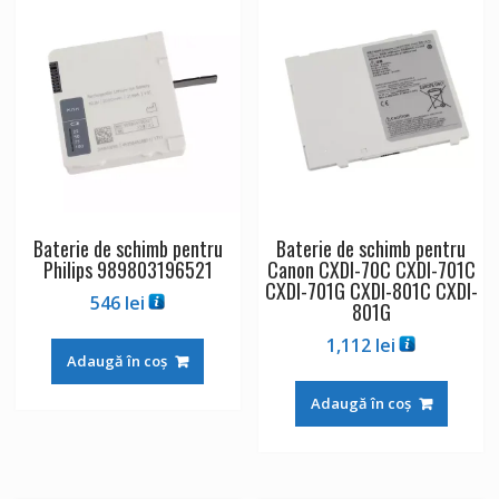
Baterie de schimb pentru
Baterie de schimb pentru
Philips 989803196521
Canon CXDI-70C CXDI-701C
CXDI-701G CXDI-801C CXDI-
546
lei
801G
1,112
lei
Adaugă în coș
Adaugă în coș