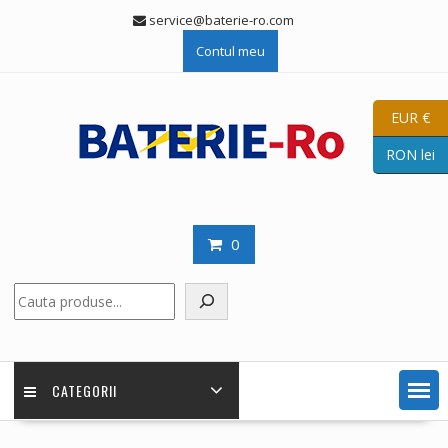
Skip
service@baterie-ro.com
to
Contul meu
content
EUR €
RON lei
0
Caută
CATEGORII