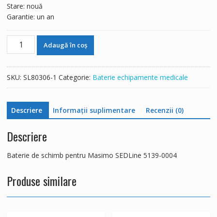
Stare: nouă
Garantie: un an
Cantitate
Adaugă în coș
Baterie
de
schimb
SKU:
SL80306-1
Categorie:
Baterie echipamente medicale
pentru
Masimo
SEDLine
Descriere
Informații suplimentare
Recenzii (0)
5139-
0004
Descriere
Baterie de schimb pentru Masimo SEDLine 5139-0004
Produse similare