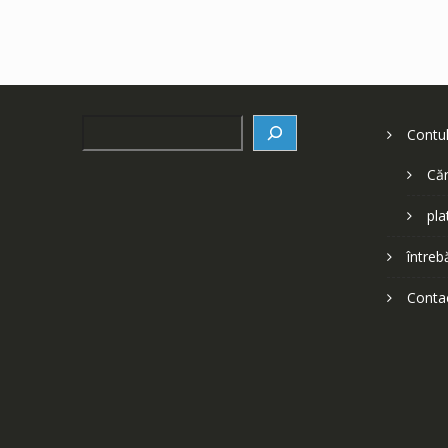
Search
Contu
Căr
pla
întreb
Conta