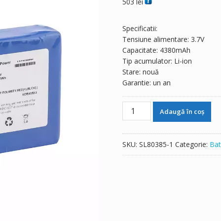
503
lei
Specificatii:
Tensiune alimentare: 3.7V
Capacitate: 4380mAh
Tip acumulator: Li-ion
Stare: nouă
Garantie: un an
Cantitate
Adaugă în coș
Baterie
de
schimb
SKU:
SL80385-1
Categorie:
Bat
pentru
Masimo
Radical-
7
23794
P1540000019