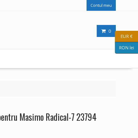
Contul meu
0
EUR €
RON lei
pentru Masimo Radical-7 23794