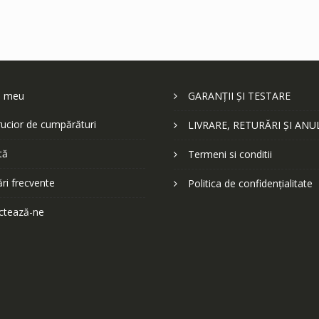
l meu
GARANȚII ȘI TESTARE
ucior de cumpărături
LIVRARE, RETURĂRI ȘI ANU
tă
Termeni si conditii
ări frecvente
Politica de confidențialitate
ctează-ne