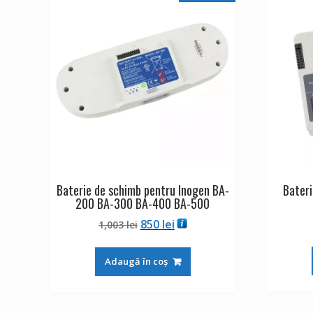
Baterie de schimb pentru Inogen BA-
Bateri
200 BA-300 BA-400 BA-500
Prețul
Prețul
850
lei
1,003
lei
inițial
curent
a
este:
Adaugă în coș
fost:
850 lei.
1,003 lei.