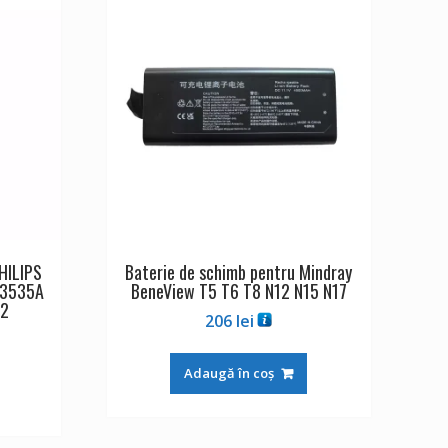
HILIPS
Baterie de schimb pentru Mindray
M3535A
BeneView T5 T6 T8 N12 N15 N17
2
206
lei
Adaugă în coș