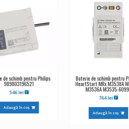
e de schimb pentru Philips
Baterie de schimb pentru P
989803196521
HeartStart MRx M3538A 
M3536A M3535-6099
546
lei
764
lei
Adaugă în coș
Adaugă în coș