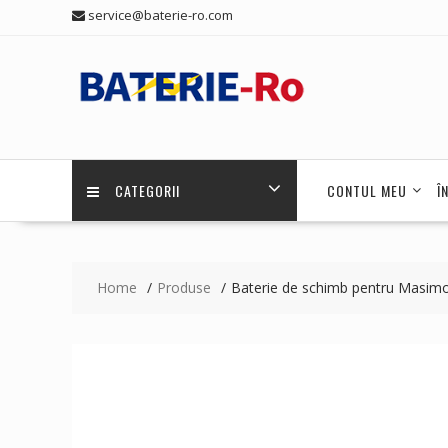
Skip
service@baterie-ro.com
to
content
CATEGORII
CONTUL MEU
Î
Home
Produse
Baterie de schimb pentru Masim