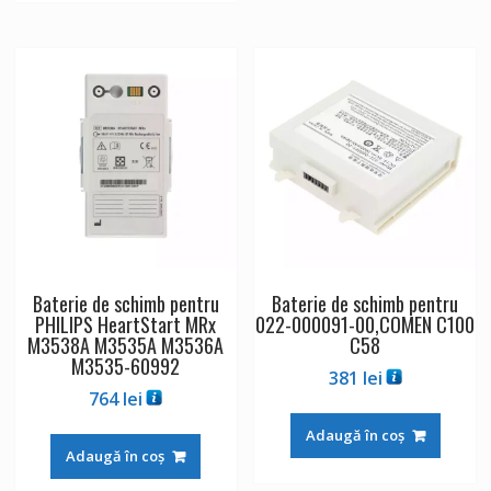
Baterie de schimb pentru
Baterie de schimb pentru
PHILIPS HeartStart MRx
022-000091-00,COMEN C100
M3538A M3535A M3536A
C58
M3535-60992
381
lei
764
lei
Adaugă în coș
Adaugă în coș