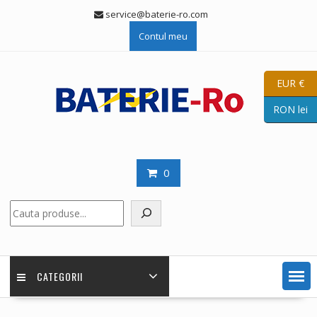
Skip
service@baterie-ro.com
to
Contul meu
content
EUR €
RON lei
0
Caută
CATEGORII