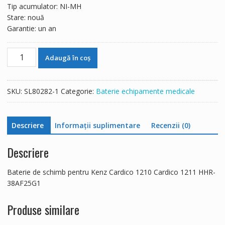
Tip acumulator: NI-MH
Stare: nouă
Garantie: un an
Cantitate
Adaugă în coș
Baterie
de
schimb
SKU:
SL80282-1
Categorie:
Baterie echipamente medicale
pentru
Kenz
Cardico
Descriere
Informații suplimentare
Recenzii (0)
1210
Cardico
Descriere
1211
HHR-
Baterie de schimb pentru Kenz Cardico 1210 Cardico 1211 HHR-
38AF25G1
38AF25G1
Produse similare