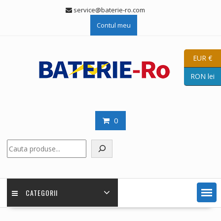
Skip
service@baterie-ro.com
to
Contul meu
content
EUR €
RON lei
0
Caută
CATEGORII