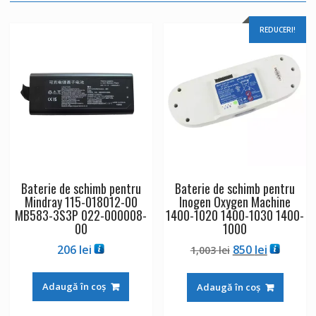
REDUCERI!
Baterie de schimb pentru
Baterie de schimb pentru
Mindray 115-018012-00
Inogen Oxygen Machine
MB583-3S3P 022-000008-
1400-1020 1400-1030 1400-
00
1000
Prețul
Prețul
206
lei
850
lei
1,003
lei
inițial
curent
a
este:
Adaugă în coș
Adaugă în coș
fost:
850 lei.
1,003 lei.