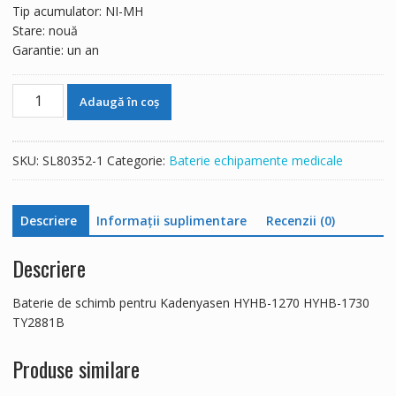
Tip acumulator: NI-MH
Stare: nouă
Garantie: un an
Cantitate
Adaugă în coș
Baterie
de
schimb
SKU:
SL80352-1
Categorie:
Baterie echipamente medicale
pentru
Kadenyasen
HYHB-
Descriere
Informații suplimentare
Recenzii (0)
1270
HYHB-
Descriere
1730
TY2881B
Baterie de schimb pentru Kadenyasen HYHB-1270 HYHB-1730
TY2881B
Produse similare