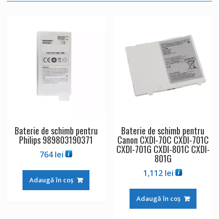
Baterie de schimb pentru
Baterie de schimb pentru
Philips 989803190371
Canon CXDI-70C CXDI-701C
CXDI-701G CXDI-801C CXDI-
764
lei
801G
1,112
lei
Adaugă în coș
Adaugă în coș