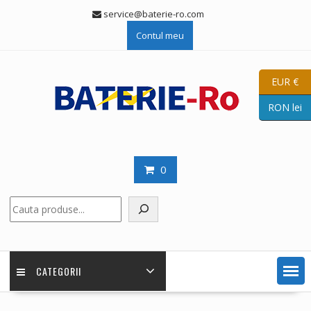
Skip
service@baterie-ro.com
to
Contul meu
content
EUR €
RON lei
0
Caută
CATEGORII