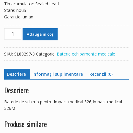
Tip acumulator: Sealed Lead
Stare: nouă
Garantie: un an
Cantitate
Adaugă în coș
Baterie
de
schimb
SKU:
SL80297-3
Categorie:
Baterie echipamente medicale
pentru
Impact
medical
Descriere
Informații suplimentare
Recenzii (0)
326,Impact
medical
Descriere
326M
Baterie de schimb pentru Impact medical 326,Impact medical
326M
Produse similare