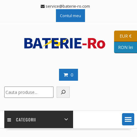
Skip
service@baterie-ro.com
to
Contul meu
content
EUR €
RON lei
0
Caută
CATEGORII