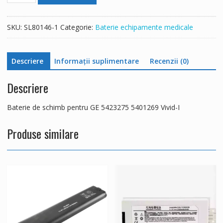
de
schimb
SKU:
SL80146-1
Categorie:
Baterie echipamente medicale
pentru
GE
5423275
Descriere
Informații suplimentare
Recenzii (0)
5401269
Vivid-
Descriere
I
Baterie de schimb pentru GE 5423275 5401269 Vivid-I
Produse similare