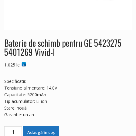
Baterie de schimb pentru GE 5423275
5401269 Vivid-I
1,025
lei
Specificatii:
Tensiune alimentare: 14.8V
Capacitate: 5200mAh
Tip acumulator: Li-ion
Stare: nouă
Garantie: un an
Cantitate
Adaugă în coș
Baterie