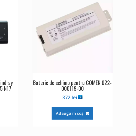
indray
Baterie de schimb pentru COMEN 022-
5 N17
000119-00
372
lei
Adaugă în coș