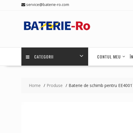
Skip
service@baterie-ro.com
to
content
CATEGORII
CONTUL MEU
Î
Home
Produse
Baterie de schimb pentru EE400