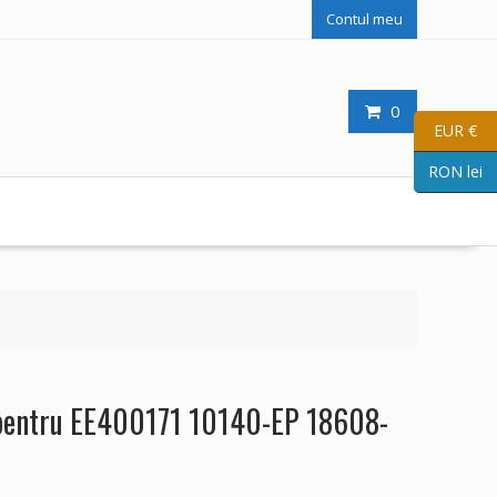
Contul meu
0
EUR €
RON lei
 pentru EE400171 10140-EP 18608-