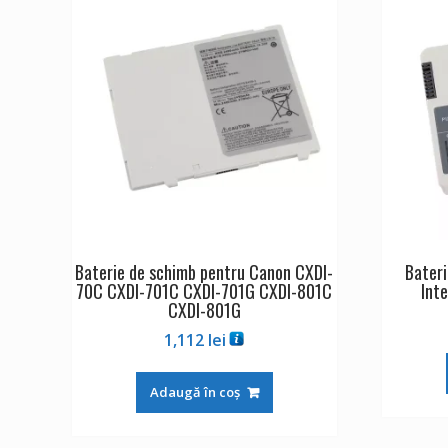
Baterie de schimb pentru Canon CXDI-
Bateri
70C CXDI-701C CXDI-701G CXDI-801C
Int
CXDI-801G
1,112
lei
Adaugă în coș