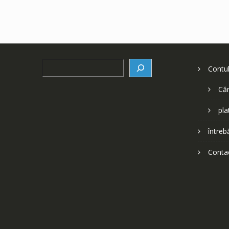
Search
Contu
Căr
pla
întreb
Conta