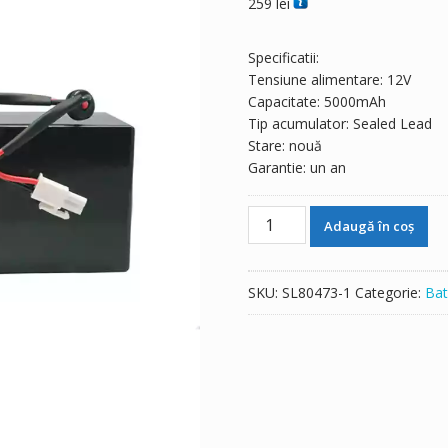
259
lei
Specificatii:
Tensiune alimentare: 12V
Capacitate: 5000mAh
Tip acumulator: Sealed Lead
Stare: nouă
Garantie: un an
Cantitate
Adaugă în coș
Baterie
de
schimb
SKU:
SL80473-1
Categorie:
Bat
pentru
EE400171
10140-
EP
18608-
001