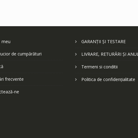
l meu
GARANȚII ȘI TESTARE
ucior de cumpărături
LIVRARE, RETURĂRI ȘI ANU
tă
Termeni si conditii
ări frecvente
Politica de confidențialitate
ctează-ne