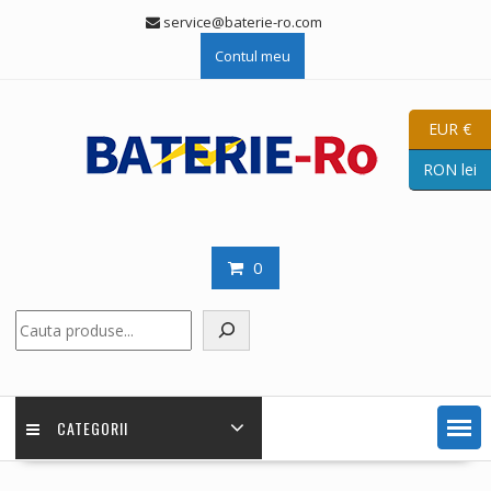
Skip
service@baterie-ro.com
to
Contul meu
content
EUR €
RON lei
0
Caută
CATEGORII