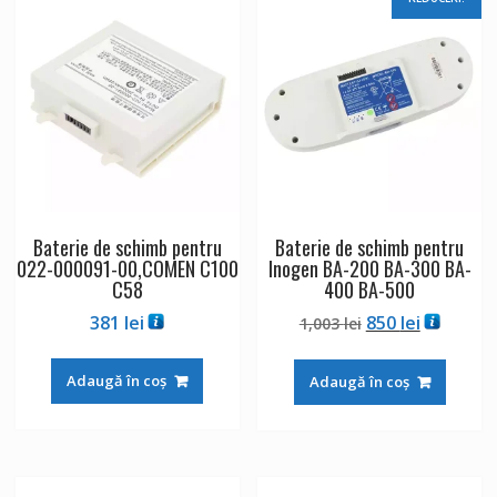
Baterie de schimb pentru
Baterie de schimb pentru
022-000091-00,COMEN C100
Inogen BA-200 BA-300 BA-
C58
400 BA-500
Prețul
Prețul
381
lei
850
lei
1,003
lei
inițial
curent
a
este:
Adaugă în coș
Adaugă în coș
fost:
850 lei.
1,003 lei.