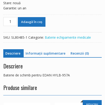
Stare: nouă
Garantie: un an
Cantitate
Adaugă în coș
Baterie
de
schimb
SKU:
SL80485-1
Categorie:
Baterie echipamente medicale
pentru
EDAN
HYLB-
Descriere
Informații suplimentare
Recenzii (0)
957A
Descriere
Baterie de schimb pentru EDAN HYLB-957A
Produse similare
REDUCERI!