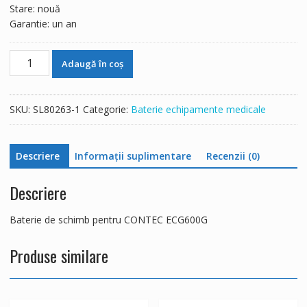
Stare: nouă
Garantie: un an
Cantitate
Adaugă în coș
Baterie
de
schimb
SKU:
SL80263-1
Categorie:
Baterie echipamente medicale
pentru
CONTEC
ECG600G
Descriere
Informații suplimentare
Recenzii (0)
Descriere
Baterie de schimb pentru CONTEC ECG600G
Produse similare