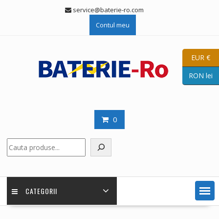
Skip
service@baterie-ro.com
to
Contul meu
content
EUR €
RON lei
0
Caută
CATEGORII