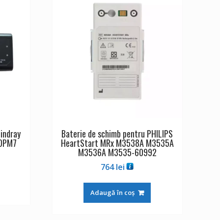
indray
Baterie de schimb pentru PHILIPS
 DPM7
HeartStart MRx M3538A M3535A
M3536A M3535-60992
764
lei
Adaugă în coș