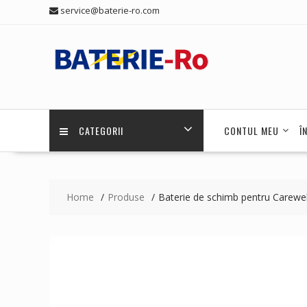
Skip
service@baterie-ro.com
to
content
CATEGORII
CONTUL MEU
Î
Home
Produse
Baterie de schimb pentru Carew