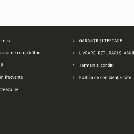
l meu
GARANȚII ȘI TESTARE
ucior de cumpărături
LIVRARE, RETURĂRI ȘI ANU
tă
Termeni si conditii
ări frecvente
Politica de confidențialitate
ctează-ne