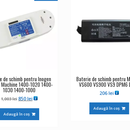
e de schimb pentru Inogen
Baterie de schimb pentru M
 Machine 1400-1020 1400-
VS600 VS900 VS9 DPM6
1030 1400-1000
206
lei
Prețul
Prețul
850
lei
1,003
lei
inițial
curent
Adaugă în coș
a
este:
Adaugă în coș
fost:
850 lei.
1,003 lei.