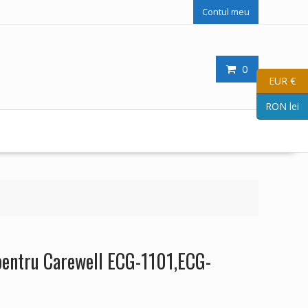
Contul meu
0
EUR €
RON lei
pentru Carewell ECG-1101,ECG-