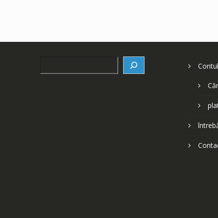
Search
Contu
Căr
pla
întreb
Conta