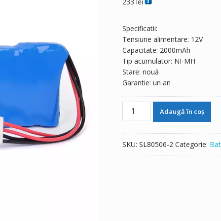
233
lei
Specificatii:
Tensiune alimentare: 12V
Capacitate: 2000mAh
Tip acumulator: NI-MH
Stare: nouă
Garantie: un an
Cantitate
Adaugă în coș
Baterie
de
schimb
SKU:
SL80506-2
Categorie:
Bat
pentru
Carewell
ECG-
1101,ECG-
1101B,ECG-
1101G