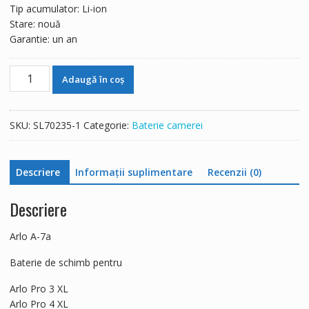
Tip acumulator: Li-ion
Stare: nouă
Garantie: un an
Cantitate
Adaugă în coș
Baterie
de
schimb
SKU:
SL70235-1
Categorie:
Baterie camerei
pentru
Arlo
A-
Descriere
Informații suplimentare
Recenzii (0)
7a,Arlo
Pro
Descriere
3
XL
Arlo A-7a
Arlo
Pro
Baterie de schimb pentru
4
XL
Arlo Pro 3 XL
Arlo Pro 4 XL