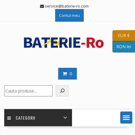
Skip
service@baterie-ro.com
to
Contul meu
content
EUR €
RON lei
0
Caută
CATEGORII