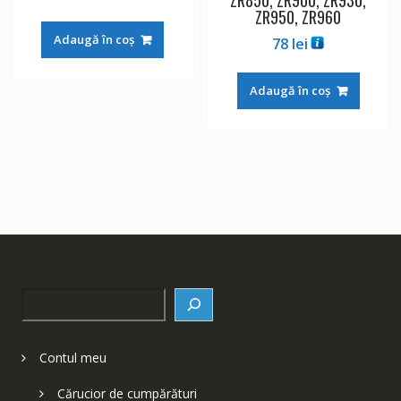
ZR850, ZR900, ZR930,
ZR950, ZR960
Adaugă în coș
78
lei
Adaugă în coș
Search
Contul meu
Cărucior de cumpărături