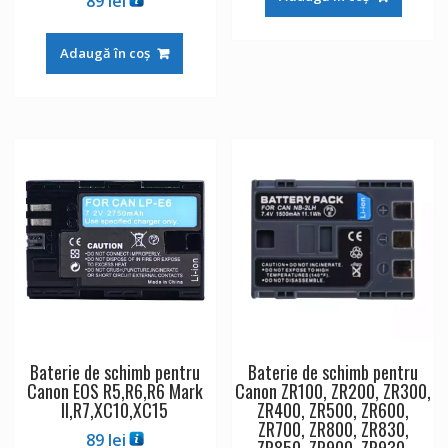
89
lei
Adaugă în coș
Baterie de schimb pentru
Baterie de schimb pentru
Canon EOS R5,R6,R6 Mark
Canon ZR100, ZR200, ZR300,
II,R7,XC10,XC15
ZR400, ZR500, ZR600,
ZR700, ZR800, ZR830,
89
lei