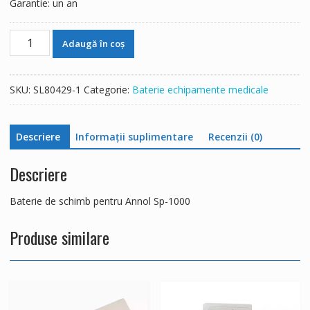
Garantie: un an
Cantitate
Adaugă în coș
Baterie
de
schimb
SKU:
SL80429-1
Categorie:
Baterie echipamente medicale
pentru
Annol
Sp-
Descriere
Informații suplimentare
Recenzii (0)
1000
Descriere
Baterie de schimb pentru Annol Sp-1000
Produse similare