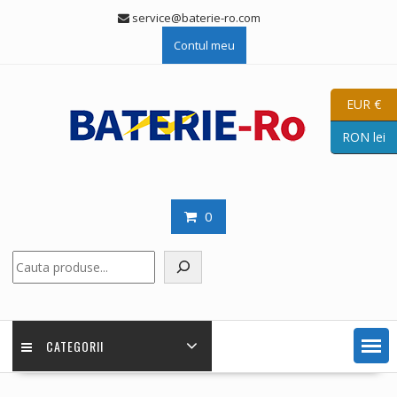
Skip
service@baterie-ro.com
to
Contul meu
content
EUR €
RON lei
0
Caută
CATEGORII