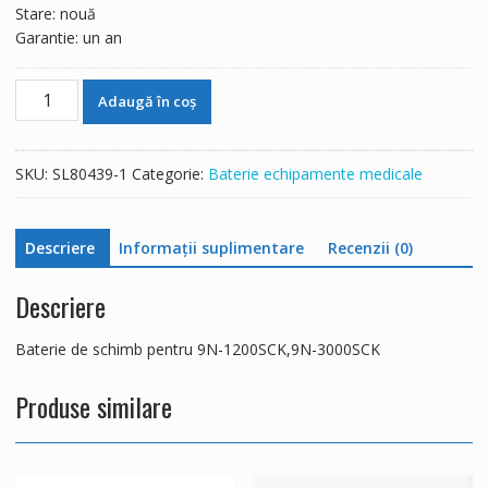
Stare: nouă
Garantie: un an
Cantitate
Adaugă în coș
Baterie
de
schimb
SKU:
SL80439-1
Categorie:
Baterie echipamente medicale
pentru
9N-
1200SCK,9N-
Descriere
Informații suplimentare
Recenzii (0)
3000SCK
Descriere
Baterie de schimb pentru 9N-1200SCK,9N-3000SCK
Produse similare