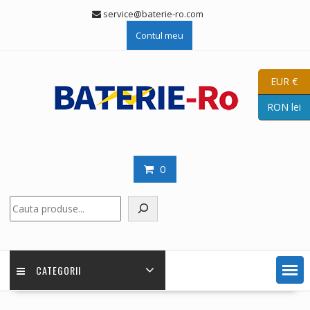
Skip
service@baterie-ro.com
to
Contul meu
content
EUR €
RON lei
0
Caută
CATEGORII