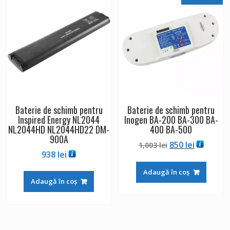
Baterie de schimb pentru
Baterie de schimb pentru
Inspired Energy NL2044
Inogen BA-200 BA-300 BA-
NL2044HD NL2044HD22 DM-
400 BA-500
900A
Prețul
Prețul
850
lei
1,003
lei
938
lei
inițial
curent
a
este:
Adaugă în coș
fost:
850 lei.
Adaugă în coș
1,003 lei.