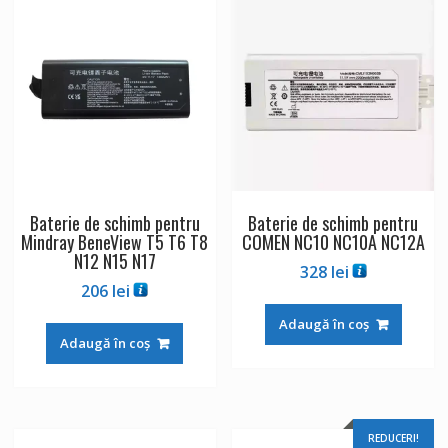
Baterie de schimb pentru
Baterie de schimb pentru
Mindray BeneView T5 T6 T8
COMEN NC10 NC10A NC12A
N12 N15 N17
328
lei
206
lei
Adaugă în coș
Adaugă în coș
REDUCERI!