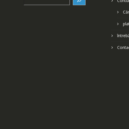
Contu
Căr
pla
întreb
Conta