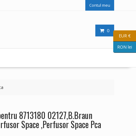
Contul meu
0
EUR €
RON lei
ca
pentru 8713180 02127,B.Braun
rfusor Space ,Perfusor Space Pca