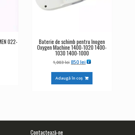
MEN 022-
Baterie de schimb pentru Inogen
Oxygen Machine 1400-1020 1400-
1030 1400-1000
Prețul
Prețul
850
lei
1,003
lei
inițial
curent
a
este:
Adaugă în coș
fost:
850 lei.
1,003 lei.
Contactează-ne