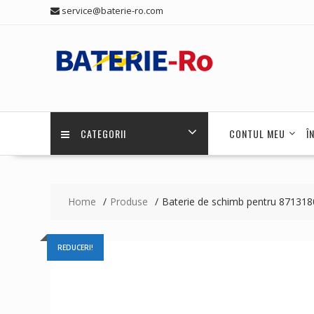
Skip
service@baterie-ro.com
to
content
CATEGORII
CONTUL MEU
Î
Home
Produse
Baterie de schimb pentru 871318
REDUCERI!