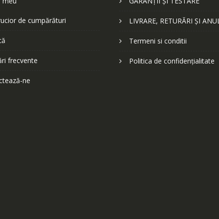
l meu
GARANȚII ȘI TESTARE
ucior de cumpărături
LIVRARE, RETURĂRI ȘI ANU
tă
Termeni si conditii
ări frecvente
Politica de confidențialitate
ctează-ne