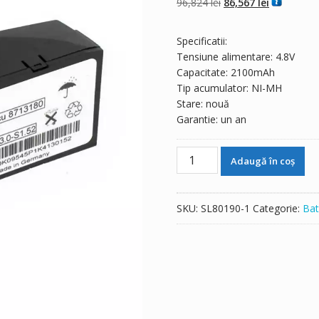
Prețul
Prețul
96,824
lei
86,567
lei
inițial
curent
a
este:
Specificatii:
fost:
86,567 lei.
Tensiune alimentare: 4.8V
96,824 lei.
Capacitate: 2100mAh
Tip acumulator: NI-MH
Stare: nouă
Garantie: un an
Cantitate
Adaugă în coș
Baterie
de
schimb
SKU:
SL80190-1
Categorie:
Bat
pentru
8713180
02127,B.Braun
Infusomat
Space/Perfusor
Space
,Perfusor